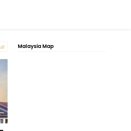
Malaysia Map
all
🏡