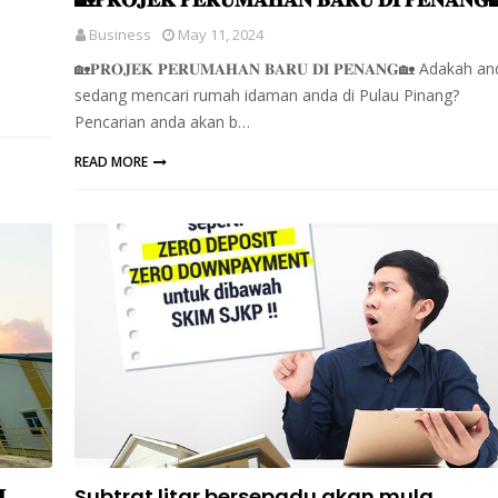
Business
May 11, 2024
🏡𝐏𝐑𝐎𝐉𝐄𝐊 𝐏𝐄𝐑𝐔𝐌𝐀𝐇𝐀𝐍 𝐁𝐀𝐑𝐔 𝐃𝐈 𝐏𝐄𝐍𝐀𝐍𝐆🏡 Adakah a
sedang mencari rumah idaman anda di Pulau Pinang?
Pencarian anda akan b…
READ MORE

Subtrat litar bersepadu akan mula