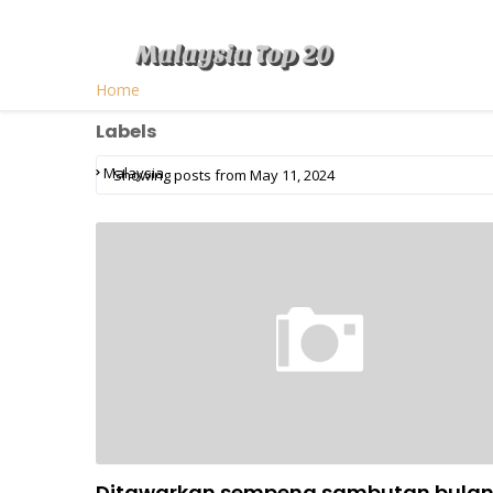
Home
Labels
Malaysia
Showing posts from May 11, 2024
Ditawarkan sempena sambutan bula