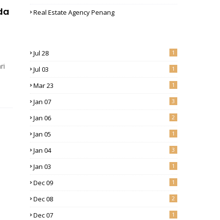
da
Real Estate Agency Penang
Jul 28
1
ri
Jul 03
1
Mar 23
1
Jan 07
3
Jan 06
2
Jan 05
1
Jan 04
3
Jan 03
1
Dec 09
1
Dec 08
2
Dec 07
1