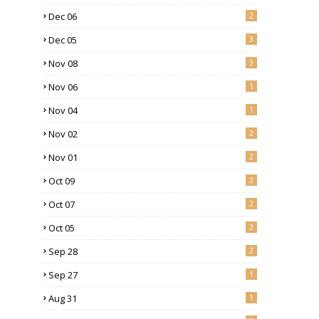
Dec 06
2
Dec 05
3
Nov 08
3
Nov 06
1
Nov 04
1
Nov 02
2
Nov 01
2
Oct 09
2
Oct 07
2
Oct 05
2
Sep 28
2
Sep 27
1
Aug 31
1