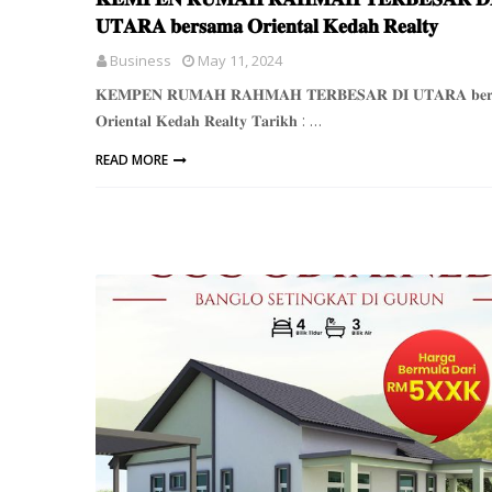
𝐔𝐓𝐀𝐑𝐀 𝐛𝐞𝐫𝐬𝐚𝐦𝐚 𝐎𝐫𝐢𝐞𝐧𝐭𝐚𝐥 𝐊𝐞𝐝𝐚𝐡 𝐑𝐞𝐚𝐥𝐭𝐲
Business
May 11, 2024
𝐊𝐄𝐌𝐏𝐄𝐍 𝐑𝐔𝐌𝐀𝐇 𝐑𝐀𝐇𝐌𝐀𝐇 𝐓𝐄𝐑𝐁𝐄𝐒𝐀𝐑 𝐃𝐈 𝐔𝐓𝐀𝐑𝐀 𝐛𝐞𝐫
𝐎𝐫𝐢𝐞𝐧𝐭𝐚𝐥 𝐊𝐞𝐝𝐚𝐡 𝐑𝐞𝐚𝐥𝐭𝐲 𝐓𝐚𝐫𝐢𝐤𝐡 : …
READ MORE