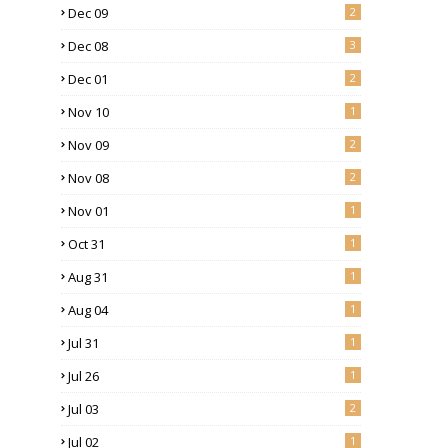
Dec 09
2
Dec 08
3
Dec 01
2
Nov 10
1
Nov 09
2
Nov 08
2
Nov 01
1
Oct 31
1
Aug 31
1
Aug 04
1
Jul 31
1
Jul 26
1
Jul 03
2
Jul 02
1