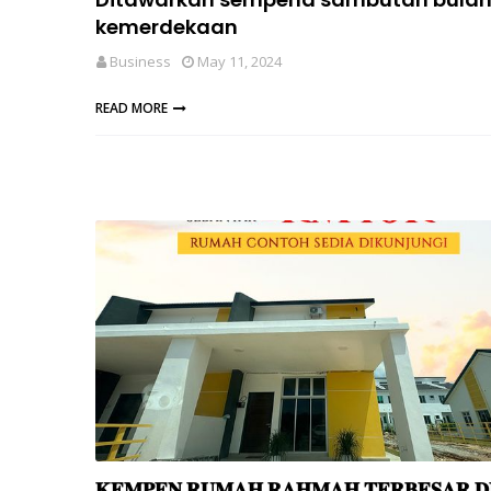
kemerdekaan
Business
May 11, 2024
READ MORE
𝐊𝐄𝐌𝐏𝐄𝐍 𝐑𝐔𝐌𝐀𝐇 𝐑𝐀𝐇𝐌𝐀𝐇 𝐓𝐄𝐑𝐁𝐄𝐒𝐀𝐑 𝐃