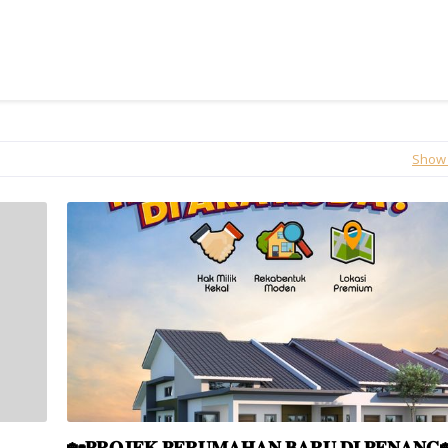
Show 
n
🏡𝐏𝐑𝐎𝐉𝐄𝐊 𝐏𝐄𝐑𝐔𝐌𝐀𝐇𝐀𝐍 𝐁𝐀𝐑𝐔 𝐃𝐈 𝐏𝐄𝐍𝐀𝐍𝐆