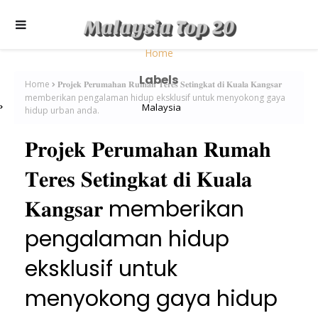
Home
Labels
Home
𝐏𝐫𝐨𝐣𝐞𝐤 𝐏𝐞𝐫𝐮𝐦𝐚𝐡𝐚𝐧 𝐑𝐮𝐦𝐚𝐡 𝐓𝐞𝐫𝐞𝐬 𝐒𝐞𝐭𝐢𝐧𝐠𝐤𝐚𝐭 𝐝𝐢 𝐊𝐮𝐚𝐥𝐚 𝐊𝐚𝐧𝐠𝐬𝐚𝐫
memberikan pengalaman hidup eksklusif untuk menyokong gaya
Malaysia
hidup urban anda.
𝐏𝐫𝐨𝐣𝐞𝐤 𝐏𝐞𝐫𝐮𝐦𝐚𝐡𝐚𝐧 𝐑𝐮𝐦𝐚𝐡
𝐓𝐞𝐫𝐞𝐬 𝐒𝐞𝐭𝐢𝐧𝐠𝐤𝐚𝐭 𝐝𝐢 𝐊𝐮𝐚𝐥𝐚
𝐊𝐚𝐧𝐠𝐬𝐚𝐫 memberikan
pengalaman hidup
eksklusif untuk
menyokong gaya hidup