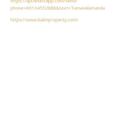
https://api.whatsapp.com/send?
phone=60134552888&text=TamanAlamanda
https://www.kulimproperty.com/