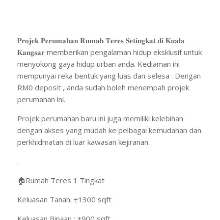
𝐏𝐫𝐨𝐣𝐞𝐤 𝐏𝐞𝐫𝐮𝐦𝐚𝐡𝐚𝐧 𝐑𝐮𝐦𝐚𝐡 𝐓𝐞𝐫𝐞𝐬 𝐒𝐞𝐭𝐢𝐧𝐠𝐤𝐚𝐭 𝐝𝐢 𝐊𝐮𝐚𝐥𝐚
𝐊𝐚𝐧𝐠𝐬𝐚𝐫 memberikan pengalaman hidup eksklusif untuk
menyokong gaya hidup urban anda. Kediaman ini
mempunyai reka bentuk yang luas dan selesa . Dengan
RM0 deposit , anda sudah boleh menempah projek
perumahan ini.
Projek perumahan baru ini juga memiliki kelebihan
dengan akses yang mudah ke pelbagai kemudahan dan
perkhidmatan di luar kawasan kejiranan.
.
🏠Rumah Teres 1 Tingkat
Keluasan Tanah: ±1300 sqft
Keluasan Binaan : ±900 sqft